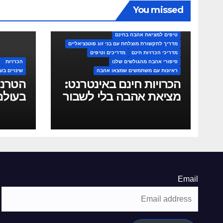
You missed
איך לכתוב פרופיל הכרויות מנצח
אתרי הכרויות חינמיים מומלצים
הכרויות חינם
חוויות וסיפורי הצלחה
טיפים לדייט ראשון מוצלח
טיפים למציאת אהבה בחינם
מדריך לתקשורת מוצלחת עם בני זוג פוטנציאליים
מדריכי הכרויות חינם
מדריכים וטיפים
סיפורי אהבה מהגולשים שלנו
הכרויות
ראיונות עם משתמשים שמצאו אהבה
שינויים בש
הכרויות חינם באינטרנט:
הטרנד
מציאת אהבה בלי לשבור
בעולם
את הכיס
המקוו
הולך 
Email