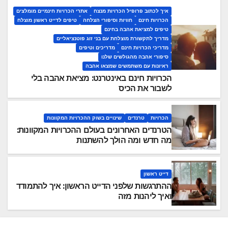
איך לכתוב פרופיל הכרויות מנצח
אתרי הכרויות חינמיים מומלצים
הכרויות חינם
חוויות וסיפורי הצלחה
טיפים לדייט ראשון מוצלח
טיפים למציאת אהבה בחינם
מדריך לתקשורת מוצלחת עם בני זוג פוטנציאליים
מדריכי הכרויות חינם
מדריכים וטיפים
סיפורי אהבה מהגולשים שלנו
ראיונות עם משתמשים שמצאו אהבה
הכרויות חינם באינטרנט: מציאת אהבה בלי
לשבור את הכיס
הכרויות
טרנדים
שינויים בשוק ההכרויות המקוונות
הטרנדים האחרונים בעולם ההכרויות המקוונות:
מה חדש ומה הולך להשתנות
דייט ראשון
ההתרגשות שלפני הדייט הראשון: איך להתמודד
ואיך ליהנות מזה